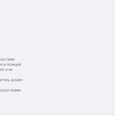
осистема
х и позиций
ог и не
упатель дошёл
 средствами