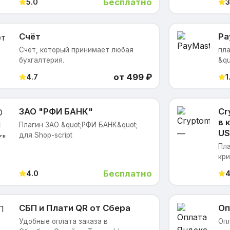
Бесплатно
5.0
3
Счёт
Pa
Счёт, который принимает любая
пл
бухгалтерия.
&qu
от 499 ₽
4.7
1
ЗАО "РФИ БАНК"
Cr
в 
Плагин ЗАО &quot;РФИ БАНК&quot;
US
для Shop-script
Пла
кри
Бесплатно
4.0
4
СБП и Плати QR от Сбера
Оп
Удобные оплата заказа в
Опл