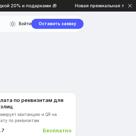
й 20% и подарками 🎁
Новая премиальная тема диз
Войти
Оставить заявку
лата по реквизитам для
злиц
мирует квитанцию и QR на
ату по реквизитам
Бесплатно
.7