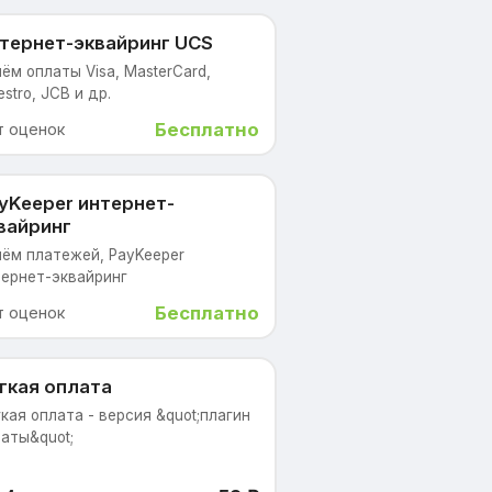
тернет-эквайринг UCS
ём оплаты Visa, MasterCard,
stro, JCB и др.
Бесплатно
т оценок
yKeeper интернет-
вайринг
ём платежей, PayKeeper
ернет-эквайринг
Бесплатно
т оценок
гкая оплата
кая оплата - версия &quot;плагин
аты&quot;