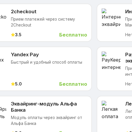
2checkout
Ин
Прием платежей через систему
При
2Checkout
Mae
Бесплатно
3.5
Не
Yandex Pay
Pa
эк
Быстрый и удобный способ оплаты
При
инт
Бесплатно
5.0
Не
Эквайринг-модуль Альфа
Ле
Банка
Лег
опл
Модуль оплаты через эквайринг от
Альфа Банка