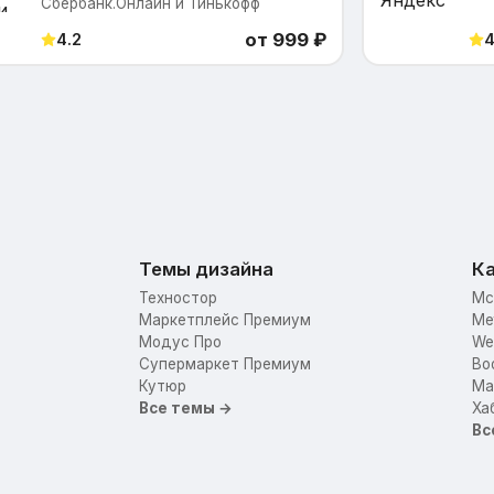
Сбербанк.Онлайн и Тинькофф
от 999 ₽
4.2
4
Темы дизайна
Ка
Техностор
Mc
Маркетплейс Премиум
Me
Модус Про
We
Супермаркет Премиум
Bo
Кутюр
Mar
Все темы →
Ха
Вс