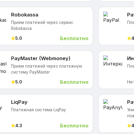
Robokassa
Pa
Приём платежей через сервис
Пла
Robokassa
Бесплатно
5.0
4
PayMaster (Webmoney)
Ин
Прием платежей через платежную
Пл
систему PayMaster
Бесплатно
5.0
Не
LiqPay
Pa
Платежная система LiqPay
Уни
пл
Бесплатно
4.3
4