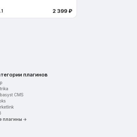
2 399 ₽
.1
тегории плагинов
p
trika
basyst CMS
oks
ketlink
б
е плагины →