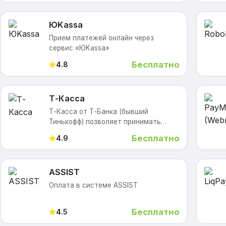
нал
ЮKassa
Прием платежей онлайн через
сервис «ЮKassa»
Бесплатно
4.8
Т-Касса
Т-Касса от Т-Банка (бывший
Тинькофф) позволяет принимать
платежи через интернет-эквайринг,
Бесплатно
4.9
включая СБП (QR-код). После
оформления заказа клиент
перенаправляется
ASSIST
Оплата в системе ASSIST
Бесплатно
4.5