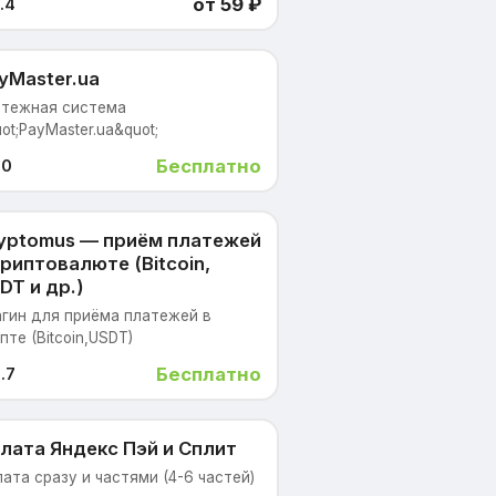
от 59 ₽
.4
yMaster.ua
атежная система
ot;PayMaster.ua&quot;
Бесплатно
.0
yptomus — приём платежей
криптовалюте (Bitcoin,
DT и др.)
гин для приёма платежей в
пте (Bitcoin,USDT)
Бесплатно
.7
лата Яндекс Пэй и Сплит
ата сразу и частями (4-6 частей)