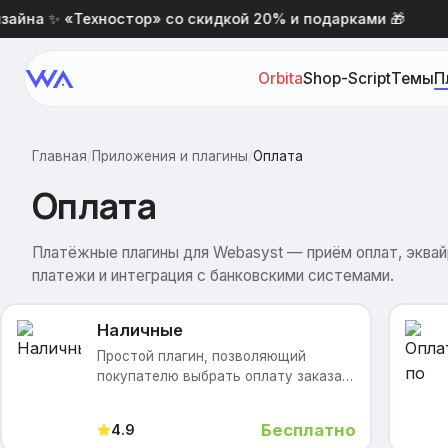
йна ✨ «Техностор» со скидкой 20% и подарками 🎁
Orbita
Shop-Script
Темы
П
Главная
/
Приложения и плагины
/
Оплата
Оплата
Платёжные плагины для Webasyst — приём оплат, эквай
платежи и интеграция с банковскими системами.
Наличные
Простой плагин, позволяющий
покупателю выбрать оплату заказа
наличными при получении. ##
Возможности Плагин предоставляет
Бесплатно
4.9
возможность выбора оплаты заказа