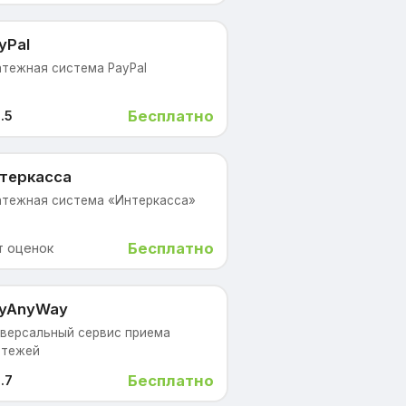
yPal
тежная система PayPal
Бесплатно
.5
теркасса
атежная система «Интеркасса»
Бесплатно
т оценок
yAnyWay
версальный сервис приема
атежей
Бесплатно
.7