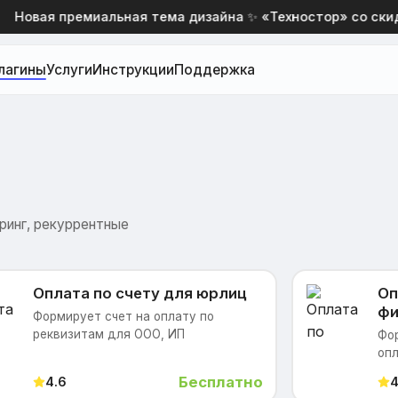
Новая премиальная тема дизайна ✨ «Техностор» со скидко
лагины
Услуги
Инструкции
Поддержка
ринг, рекуррентные
Оплата по счету для юрлиц
Оп
фи
Формирует счет на оплату по
реквизитам для ООО, ИП
Фор
опл
Бесплатно
4.6
4