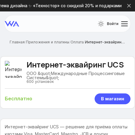
ема дизайна ✨ «Техностор» со скидкой 20% и подарками 🎁
Войти
Главная
/
Приложения и плагины
/
Оплата
/
Интернет-эквайринг UCS
Интернет-эквайринг UCS
ООО &quot;Международные Процессинговые
Системы&quot;
600
установок
Бесплатно
В магазин
Интернет-эквайринг UCS — решение для приёма оплаты
картами Visa, MasterCard, Maestro, JCB и других.