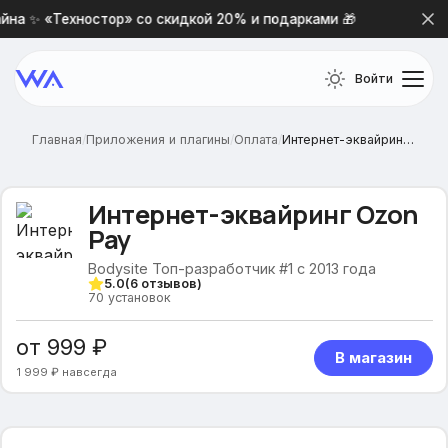
на ✨ «Техностор» со скидкой 20% и подарками 🎁
Новая
Войти
Главная
/
Приложения и плагины
/
Оплата
/
Интернет-эквайринг Ozon Pay
Интернет-эквайринг Ozon
Pay
Bodysite Топ-разработчик #1 с 2013 года
5.0
(
6
отзывов)
70
установок
от 999 ₽
В магазин
1 999 ₽ навсегда