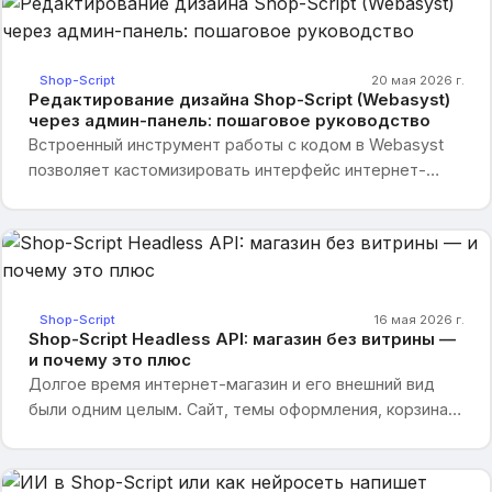
Shop-Script
20 мая 2026 г.
Редактирование дизайна Shop-Script (Webasyst)
через админ-панель: пошаговое руководство
Встроенный инструмент работы с кодом в Webasyst
позволяет кастомизировать интерфейс интернет-
магазина без использования FTP-клиентов и сторонних
редакторов. Платформа предоставляет полноценную
IDE с подсветкой синтаксиса и поддержкой
шаблонизатора Smarty прямо в браузере.
Shop-Script
16 мая 2026 г.
Shop-Script Headless API: магазин без витрины —
и почему это плюс
Долгое время интернет-магазин и его внешний вид
были одним целым. Сайт, темы оформления, корзина,
страницы товаров — всё это жило в одной системе, и
любая попытка вынести продажи за пределы сайта
упиралась в архитектуру. Shop-Script меняет правила: