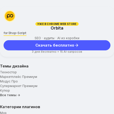
УЖЕ В CHROME WEB STORE
Orbita
for Shop-Script
SEO · аудиты · AI из коробки
Скачать бесплатно
3 дня бесплатно + 15 AI-запросов
Темы дизайна
Техностор
Маркетплейс Премиум
Модус Про
Супермаркет Премиум
Кутюр
Все темы →
Категории плагинов
Mcp