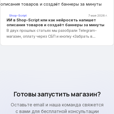
с появлением Headless API магазин превращается в
источник данных, а витрин у него может быть сколько
угодно — и каких угодно.
Shop-Script
7 мая 2026 г.
ИИ в Shop-Script или как нейросеть напишет
описания товаров и создаёт баннеры за минуты
В двух прошлых статьях мы разобрали Telegram-
магазин, оплату через СБП и кнопку «Забрать в
магазине». Сегодня — финальная часть про новинки
Shop-Script 12. Поговорим о том, что ещё пару лет
назад казалось фантастикой: искусственном
интеллекте, встроенном прямо в админку магазина.
Готовы запустить магазин?
Оставьте email и наша команда свяжется
с вами для бесплатной консультации