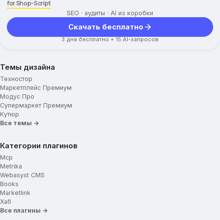
for Shop-Script
SEO · аудиты · AI из коробки
Скачать бесплатно
3 дня бесплатно + 15 AI-запросов
Темы дизайна
Техностор
Маркетплейс Премиум
Модус Про
Супермаркет Премиум
Кутюр
Все темы →
Категории плагинов
Mcp
Metrika
Webasyst CMS
Books
Marketlink
Хаб
Все плагины →