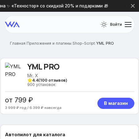
 ✨ «Техностор» со скидкой 20% и подарками 🎁
Новая п
Войти
Главная
/
Приложения и плагины
/
Shop-Script
/
YML PRO
YML PRO
Mr. X
4.4
(
100
отзывов)
900
установок
от 799 ₽
В магазин
3 999 ₽ год / 6 399 ₽ навсегда
Автопилот для каталога