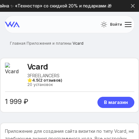
на ✨ «Техностор» со скидкой 20% и подарками 🎁
Нова
Войти
Главная
/
Приложения и плагины
/
Vcard
Vcard
3FREELANCERS
4.5
(
2
отзывов)
20
установок
1 999 ₽
В магазин
Приложение для создания сайта визитки по типу Vcard, не
требующее знания программного кода. Все настройки