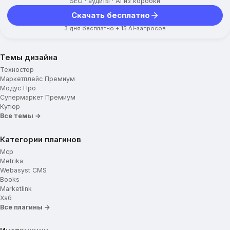
SEO · аудиты · AI из коробки
Скачать бесплатно
3 дня бесплатно + 15 AI-запросов
Темы дизайна
Техностор
Маркетплейс Премиум
Модус Про
Супермаркет Премиум
Кутюр
Все темы →
Категории плагинов
Mcp
Metrika
Webasyst CMS
Books
Marketlink
Хаб
Все плагины →