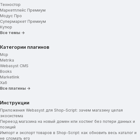
Техностор
Маркетплейс Премиум
Модус Про
Супермаркет Премиум
Кутюр
Все темы →
Категории плагинов
Mcp
Metrika
Webasyst CMS
Books
Marketlink
Хаб
Все плагины →
Инструкции
Приложения Webasyst для Shop-Script: зачем магазину целая
экосистема
Переезд магазина на новый домен или хостинг без потери данных и
позиций
Импорт и экспорт товаров в Shop-Script: как обновить весь каталог и
не сломать его