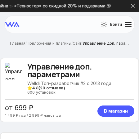
на ✨ «Техностор» со скидкой 20% и подарками 🎁
Новая
Войти
Главная
/
Приложения и плагины
/
Сайт
/
Управление доп. параметрами
Управление доп.
параметрами
Welldi Топ-разработчик #2 с 2013 года
4.8
(
20
отзывов)
600
установок
от 699 ₽
В магазин
1 499 ₽ год / 2 999 ₽ навсегда