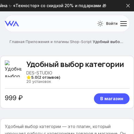
на ✨ «Техностор» со скидкой 20% и подарками 🎁
Новая
Войти
Главная
/
Приложения и плагины
/
Shop-Script
/
Удобный выбор категории
Удобный выбор категории
DES-STUDIO
5.0
(
2
отзывов)
20
установок
999 ₽
В магазин
Удобный выбор категории — это плагин, который
упрощает работу с категориями товаров в магазине. Он