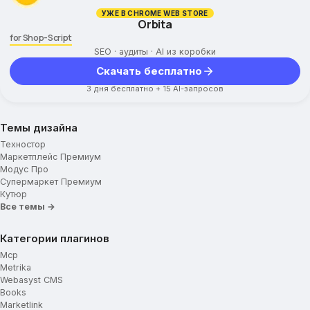
УЖЕ В CHROME WEB STORE
Orbita
for Shop-Script
SEO · аудиты · AI из коробки
Скачать бесплатно
3 дня бесплатно + 15 AI-запросов
Темы дизайна
Техностор
Маркетплейс Премиум
Модус Про
Супермаркет Премиум
Кутюр
Все темы →
Категории плагинов
Mcp
Metrika
Webasyst CMS
Books
Marketlink