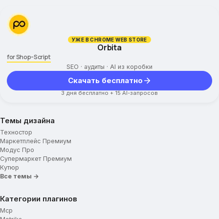
УЖЕ В CHROME WEB STORE
Orbita
for Shop-Script
SEO · аудиты · AI из коробки
Скачать бесплатно
3 дня бесплатно + 15 AI-запросов
Темы дизайна
Техностор
Маркетплейс Премиум
Модус Про
Супермаркет Премиум
Кутюр
Все темы →
Категории плагинов
Mcp