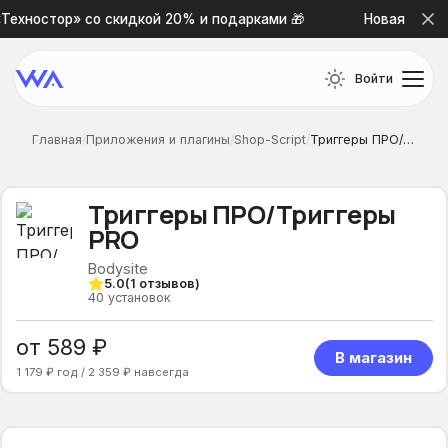
ехностор» со скидкой 20% и подарками 🎁
Новая премиа
Войти
Главная
/
Приложения и плагины
/
Shop-Script
/
Триггеры ПРО/Триггеры PRO
Триггеры ПРО/Триггеры
PRO
Bodysite
5.0
(
1
отзывов)
40
установок
от 589 ₽
В магазин
1 179 ₽ год / 2 359 ₽ навсегда