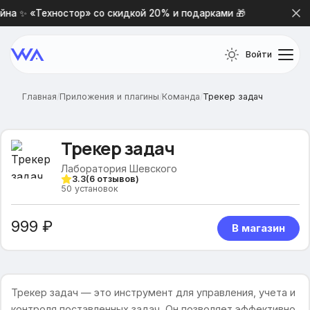
на ✨ «Техностор» со скидкой 20% и подарками 🎁
Новая
Войти
Главная
/
Приложения и плагины
/
Команда
/
Трекер задач
Трекер задач
Лаборатория Шевского
3.3
(
6
отзывов)
50
установок
999 ₽
В магазин
Трекер задач — это инструмент для управления, учета и
контроля поставленных задач. Он позволяет эффективно