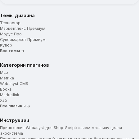
Темы дизайна
Техностор
Маркетплейс Премиум
Модус Про
Супермаркет Премиум
Кутюр
Все темы →
Категории плагинов
Mcp
Metrika
Webasyst CMS
Books
Marketlink
Хаб
Все плагины →
Инструкции
Приложения Webasyst для Shop-Script: зачем магазину целая
экосистема
Переезд магазина на новый домен или хостинг без потери данных и