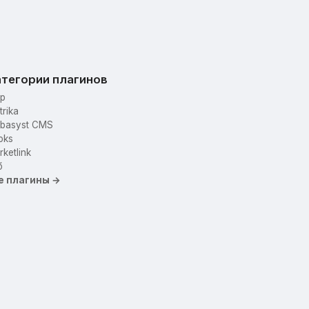
тегории плагинов
p
trika
basyst CMS
oks
ketlink
б
е плагины →