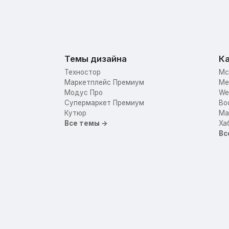
Темы дизайна
Ка
Техностор
Mc
Маркетплейс Премиум
Me
Модус Про
We
Супермаркет Премиум
Bo
Кутюр
Mar
Все темы →
Ха
Вс