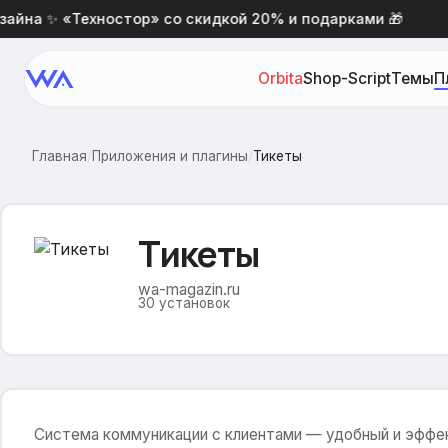
на ✨ «Техностор» со скидкой 20% и подарками 🎁
Orbita
Shop-Script
Темы
П
Главная
/
Приложения и плагины
/
Тикеты
Тикеты
wa-magazin.ru
30
установок
Система коммуникации с клиентами — удобный и эффе