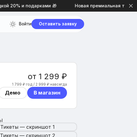
й 20% и подарками 🎁
Новая премиальная тема диз
Войти
Оставить заявку
от 1 299 ₽
1 799 ₽ год / 2 999 ₽ навсегда
Демо
В магазин
Ы