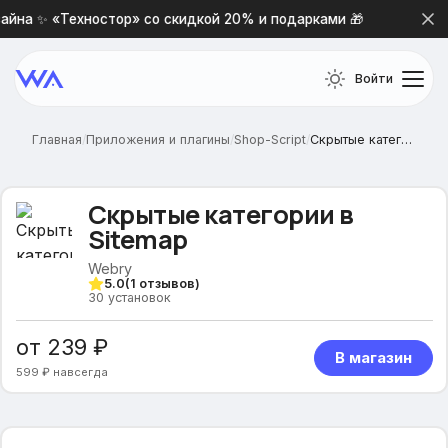
йна ✨ «Техностор» со скидкой 20% и подарками 🎁
Нова
Войти
Главная
/
Приложения и плагины
/
Shop-Script
/
Скрытые категории в Sitemap
Скрытые категории в
Sitemap
Webry
5.0
(
1
отзывов)
30
установок
от 239 ₽
В магазин
599 ₽ навсегда