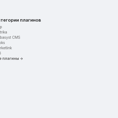
тегории плагинов
p
trika
basyst CMS
oks
ketlink
б
е плагины →