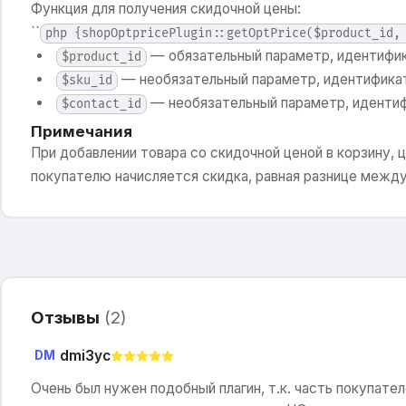
Функция для получения скидочной цены:
``
php {shopOptpricePlugin::getOptPrice($product_id,
— обязательный параметр, идентифик
$product_id
— необязательный параметр, идентифика
$sku_id
— необязательный параметр, идентиф
$contact_id
Примечания
При добавлении товара со скидочной ценой в корзину, 
покупателю начисляется скидка, равная разнице между
Отзывы
(
2
)
dmi3yc
DM
Очень был нужен подобный плагин, т.к. часть покупате