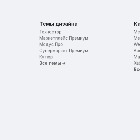
Темы дизайна
Ка
Техностор
Mc
Маркетплейс Премиум
Me
Модус Про
We
Супермаркет Премиум
Bo
Кутюр
Mar
Все темы →
Ха
Вс