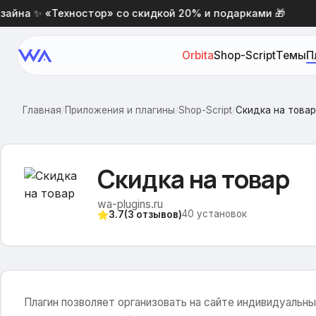
на ✨ «Техностор» со скидкой 20% и подарками 🎁
Orbita
Shop-Script
Темы
П
Главная
/
Приложения и плагины
/
Shop-Script
/
Скидка на товар
Скидка на товар
wa-plugins.ru
40
установок
3.7
(
3
отзывов)
Плагин позволяет организовать на сайте индивидуальн