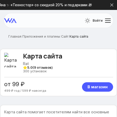
а ✨ «Техностор» со скидкой 20% и подарками 🎁
Новая 
Войти
Главная
/
Приложения и плагины
/
Сайт
/
Карта сайта
Карта сайта
Rat
5.0
(
9
отзывов)
300
установок
от 99 ₽
В магазин
499 ₽ год / 599 ₽ навсегда
Карта сайта помогает посетителям найти все основные