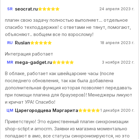
seocrat.ru
SR
24 апреля 2023 г.
плагин свою задачу полностью выполняет... отдельное
спасибо техподдержке! с ответами не тянут, помогают,
объясняют.. вобщем все по взрослому!
Ruslan
RU
18 апреля 2023 г.
Интеграция работает
mega-gadget.ru
MR
3 ноября 2022 г.
В облаке, работает как швейцарские часы (после
последнего обновления, так как была добавлена
дополнительная функция которая позволяет передавать
при помощи плагина для браузеров)! Менеджеры ликуют
и кричат УРА! Спасибо!
Царегородцева Маргарита
ЦМ
1 декабря 2020 г.
Приветствую! Это единственный плагин синхронизации
shop-sctipt и amocrm. Заявки из магазина моментально
попадают в амо, все статусы синхронизируются, но это