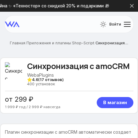
а ✨ «Техностор» со скидкой 20% и подарками 🎁
Новая 
Войти
Главная
/
Приложения и плагины
/
Shop-Script
/
Синхронизация с amoCRM
Синхронизация с amoCRM
WebaPlugins
4.6
(
17
отзывов)
400
установок
от 299 ₽
В магазин
1 999 ₽ год / 2 999 ₽ навсегда
Плагин синхронизации с amoCRM автоматически создает