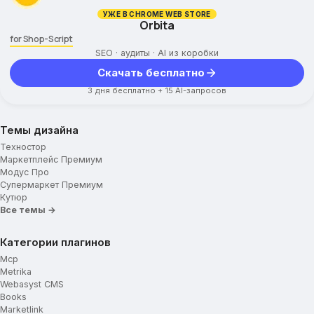
УЖЕ В CHROME WEB STORE
Orbita
for Shop-Script
SEO · аудиты · AI из коробки
Скачать бесплатно
3 дня бесплатно + 15 AI-запросов
Темы дизайна
Техностор
Маркетплейс Премиум
Модус Про
Супермаркет Премиум
Кутюр
Все темы →
Категории плагинов
Mcp
Metrika
Webasyst CMS
Books
Marketlink