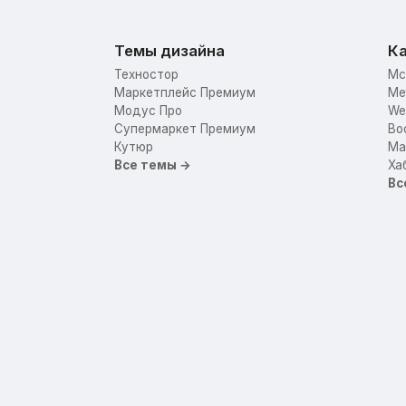
Темы дизайна
Ка
Техностор
Mc
Маркетплейс Премиум
Me
Модус Про
We
Супермаркет Премиум
Bo
Кутюр
Mar
Все темы →
Ха
Вс