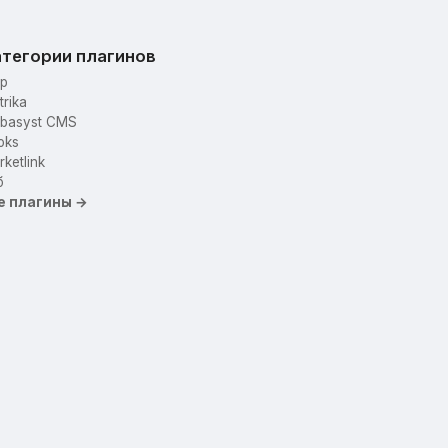
тегории плагинов
p
trika
basyst CMS
oks
ketlink
б
е плагины →