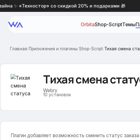
йна ✨ «Техностор» со скидкой 20% и подарками 🎁
Orbita
Shop-Script
Темы
П
Главная
/
Приложения и плагины
/
Shop-Script
/
Тихая смена ст
Тихая смена стату
Webry
10
установок
Плагин добавляет возможность сменить статус заказа 