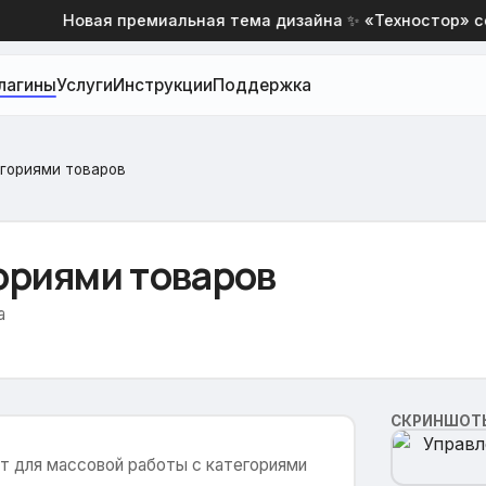
Новая премиальная тема дизайна ✨ «Техностор» со 
лагины
Услуги
Инструкции
Поддержка
егориями товаров
ориями товаров
а
СКРИНШОТ
т для массовой работы с категориями