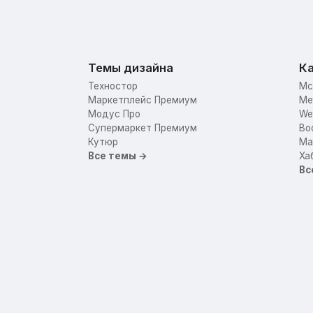
Темы дизайна
Ка
Техностор
Mc
Маркетплейс Премиум
Me
Модус Про
We
Супермаркет Премиум
Bo
Кутюр
Mar
Все темы →
Ха
Вс