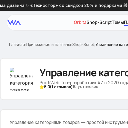
 дизайна ✨ «Техностор» со скидкой 20% и подарками 🎁
Orbita
Shop-Script
Темы
П
Главная
/
Приложения и плагины
/
Shop-Script
/
Управление кат
Управление катег
ProffiWeb Топ-разработчик #7 с 2020 год
10
установок
5.0
(
1
отзывов)
Управление категориями товаров — простой инструмен