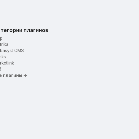
тегории плагинов
p
trika
basyst CMS
oks
ketlink
б
е плагины →