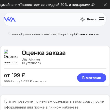
изайна ✨ «Техностор» со скидкой 20% и подарками 🎁
Н
Войти
Главная
/
Приложения и плагины
/
Shop-Script
/
Оценка заказа
Оценка заказа
WA-Master
10
установок
от 199 ₽
В магазин
999 ₽ год / 2 099 ₽ навсегда
Плагин позволяет клиентам оценивать заказ сразу после
оформления или позже в личном кабинете.