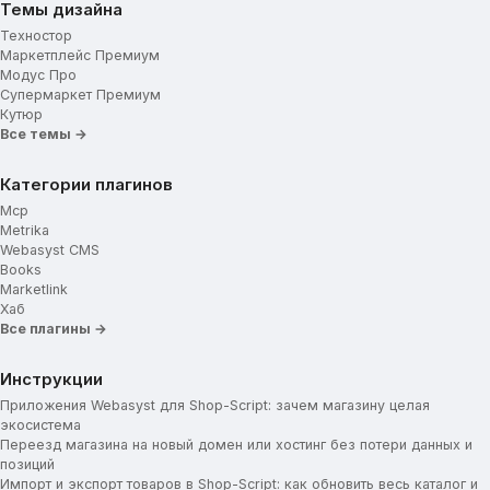
Темы дизайна
Техностор
Маркетплейс Премиум
Модус Про
Супермаркет Премиум
Кутюр
Все темы →
Категории плагинов
Mcp
Metrika
Webasyst CMS
Books
Marketlink
Хаб
Все плагины →
Инструкции
Приложения Webasyst для Shop-Script: зачем магазину целая
экосистема
Переезд магазина на новый домен или хостинг без потери данных и
позиций
Импорт и экспорт товаров в Shop-Script: как обновить весь каталог и