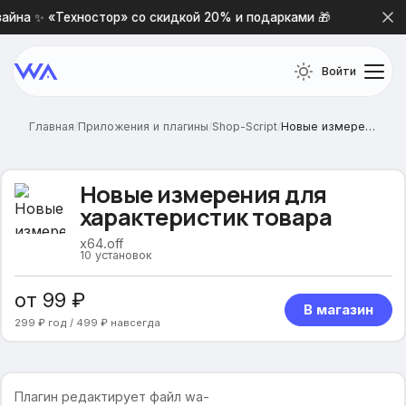
йна ✨ «Техностор» со скидкой 20% и подарками 🎁
Нова
Войти
Главная
/
Приложения и плагины
/
Shop-Script
/
Новые измерения для характеристик товара
Новые измерения для
характеристик товара
x64.off
10
установок
от 99 ₽
В магазин
299 ₽ год / 499 ₽ навсегда
Плагин редактирует файл wa-