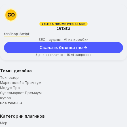
УЖЕ В CHROME WEB STORE
Orbita
for Shop-Script
SEO · аудиты · AI из коробки
Скачать бесплатно
3 дня бесплатно + 15 AI-запросов
Темы дизайна
Техностор
Маркетплейс Премиум
Модус Про
Супермаркет Премиум
Кутюр
Все темы →
Категории плагинов
Mcp