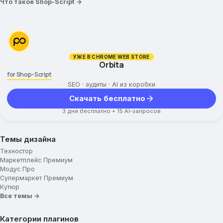
Что такое Shop-Script →
УЖЕ В CHROME WEB STORE
Orbita
for Shop-Script
SEO · аудиты · AI из коробки
Скачать бесплатно
3 дня бесплатно + 15 AI-запросов
Темы дизайна
Техностор
Маркетплейс Премиум
Модус Про
Супермаркет Премиум
Кутюр
Все темы →
Категории плагинов