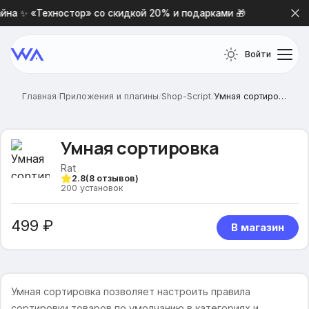
на ✨ «Техностор» со скидкой 20% и подарками 🎁
Новая
Войти
Главная
/
Приложения и плагины
/
Shop-Script
/
Умная сортировка
Умная сортировка
Rat
2.8
(
8
отзывов)
200
установок
499 ₽
В магазин
Умная сортировка позволяет настроить правила
сортировки товаров по умолчанию в категориях и