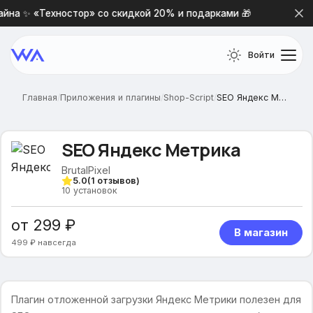
йна ✨ «Техностор» со скидкой 20% и подарками 🎁
Нова
Войти
Главная
/
Приложения и плагины
/
Shop-Script
/
SEO Яндекс Метрика
SEO Яндекс Метрика
BrutalPixel
5.0
(
1
отзывов)
10
установок
от 299 ₽
В магазин
499 ₽ навсегда
Плагин отложенной загрузки Яндекс Метрики полезен для