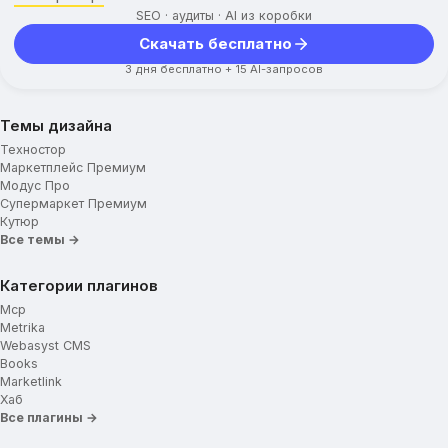
SEO · аудиты · AI из коробки
Скачать бесплатно
3 дня бесплатно + 15 AI-запросов
Темы дизайна
Техностор
Маркетплейс Премиум
Модус Про
Супермаркет Премиум
Кутюр
Все темы →
Категории плагинов
Mcp
Metrika
Webasyst CMS
Books
Marketlink
Хаб
Все плагины →