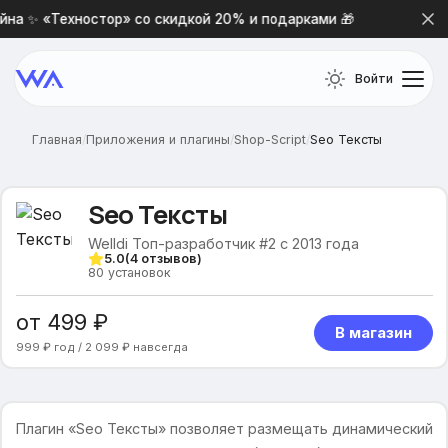
а ✨ «Техностор» со скидкой 20% и подарками 🎁
Новая 
Войти
Главная
/
Приложения и плагины
/
Shop-Script
/
Seo Тексты
Seo Тексты
Welldi Топ-разработчик #2 с 2013 года
5.0
(
4
отзывов)
80
установок
от 499 ₽
В магазин
999 ₽ год / 2 099 ₽ навсегда
Плагин «Seo Тексты» позволяет размещать динамический