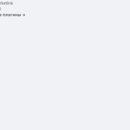
ketlink
б
е плагины →