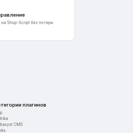
правление
на Shop-Script без потери
тегории плагинов
p
trika
basyst CMS
oks