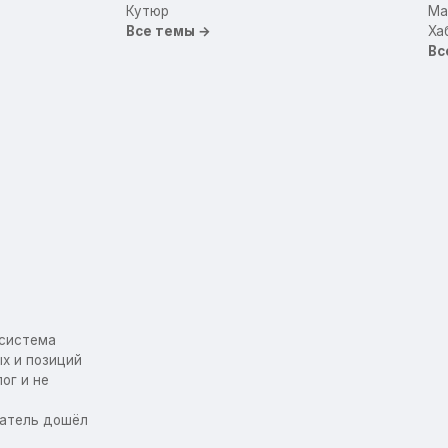
Кутюр
Mar
Все темы →
Ха
Вс
осистема
х и позиций
ог и не
упатель дошёл