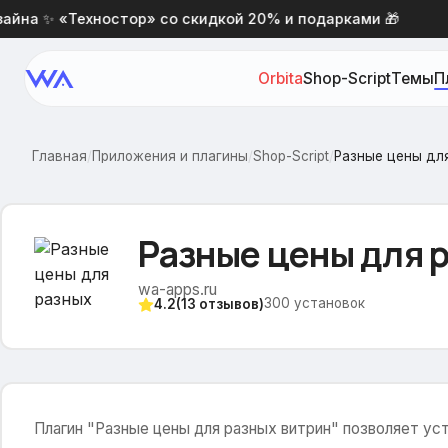
на ✨ «Техностор» со скидкой 20% и подарками 🎁
Н
Orbita
Shop-Script
Темы
П
Главная
/
Приложения и плагины
/
Shop-Script
/
Разные цены дл
Разные цены для 
wa-apps.ru
300
установок
4.2
(
13
отзывов)
Плагин "Разные цены для разных витрин" позволяет ус