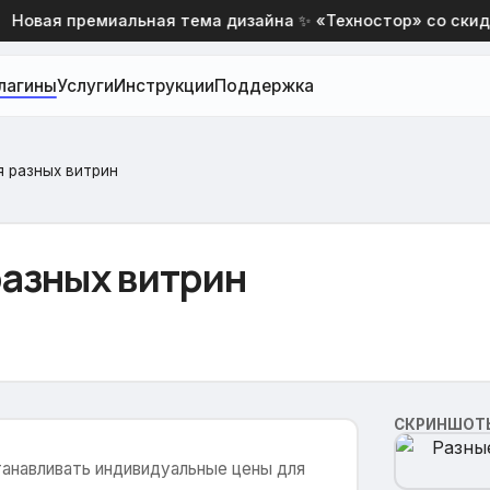
овая премиальная тема дизайна ✨ «Техностор» со скидко
лагины
Услуги
Инструкции
Поддержка
я разных витрин
разных витрин
СКРИНШОТ
танавливать индивидуальные цены для