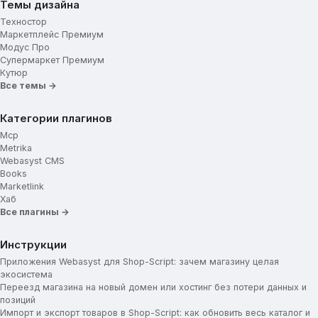
Темы дизайна
Техностор
Маркетплейс Премиум
Модус Про
Супермаркет Премиум
Кутюр
Все темы →
Категории плагинов
Mcp
Metrika
Webasyst CMS
Books
Marketlink
Хаб
Все плагины →
Инструкции
Приложения Webasyst для Shop-Script: зачем магазину целая
экосистема
Переезд магазина на новый домен или хостинг без потери данных и
позиций
Импорт и экспорт товаров в Shop-Script: как обновить весь каталог и