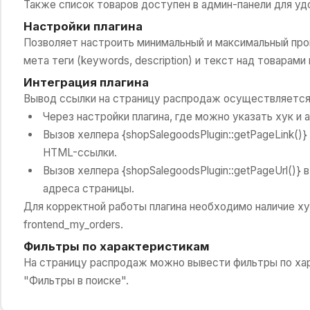
Также список товаров доступен в админ-панели для уд
Настройки плагина
Позволяет настроить минимальный и максимальный проц
мета теги (keywords, description) и текст над товарами
Интеграция плагина
Вывод ссылки на страницу распродаж осуществляется 
Через настройки плагина, где можно указать хук и 
Вызов хелпера {shopSalegoodsPlugin::getPageLink()
HTML-ссылки.
Вызов хелпера {shopSalegoodsPlugin::getPageUrl()}
адреса страницы.
Для корректной работы плагина необходимо наличие хук
frontend_my_orders.
Фильтры по характеристикам
На страницу распродаж можно вывести фильтры по ха
"Фильтры в поиске".