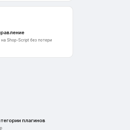
правление
на Shop-Script без потери
тегории плагинов
p