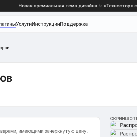
Новая премиальная тема дизайна ✨ «Техностор» со 
лагины
Услуги
Инструкции
Поддержка
аров
ров
СКРИНШОТ
оварами, имеющими зачеркнутую цену.