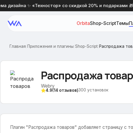
 дизайна ✨ «Техностор» со скидкой 20% и подарками 🎁
Orbita
Shop-Script
Темы
П
Главная
/
Приложения и плагины
/
Shop-Script
/
Распродажа тов
Распродажа това
Webry
300
установок
4.9
(
14
отзывов)
Плагин "Распродажа товаров" добавляет страницу с т