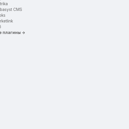
trika
basyst CMS
oks
ketlink
б
е плагины →