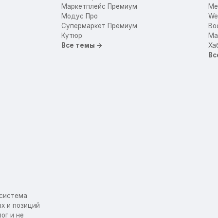
Маркетплейс Премиум
Me
Модус Про
We
Супермаркет Премиум
Bo
Кутюр
Mar
Все темы →
Ха
Вс
осистема
х и позиций
ог и не