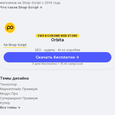
магазинов на Shop-Script с 2014 года.
Что такое Shop-Script →
УЖЕ В CHROME WEB STORE
Orbita
for Shop-Script
SEO · аудиты · AI из коробки
Скачать бесплатно
3 дня бесплатно + 15 AI-запросов
Темы дизайна
Техностор
Маркетплейс Премиум
Модус Про
Супермаркет Премиум
Кутюр
Все темы →