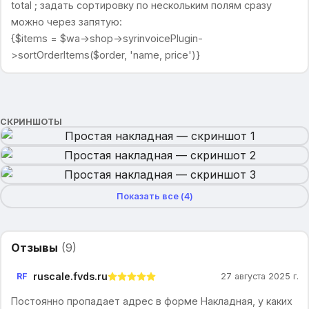
total ; задать сортировку по нескольким полям сразу
можно через запятую:
{$items = $wa->shop->syrinvoicePlugin-
>sortOrderItems($order, 'name, price')}
СКРИНШОТЫ
Показать все (
4
)
Отзывы
(
9
)
ruscale.fvds.ru
RF
27 августа 2025 г.
Постоянно пропадает адрес в форме Накладная, у каких