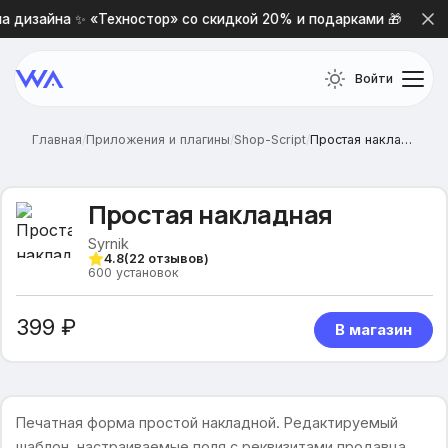
 дизайна ✨ «Техностор» со скидкой 20% и подарками 🎁
Войти
Главная
/
Приложения и плагины
/
Shop-Script
/
Простая накладная
Простая накладная
Syrnik
4.8
(
22
отзывов)
600
установок
399 ₽
В магазин
Печатная форма простой накладной. Редактируемый
шаблон, настраиваемые поля с реквизитами продавца,