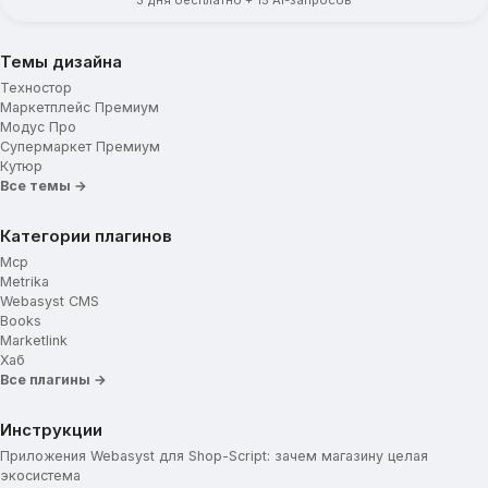
3 дня бесплатно + 15 AI-запросов
Темы дизайна
Техностор
Маркетплейс Премиум
Модус Про
Супермаркет Премиум
Кутюр
Все темы →
Категории плагинов
Mcp
Metrika
Webasyst CMS
Books
Marketlink
Хаб
Все плагины →
Инструкции
Приложения Webasyst для Shop-Script: зачем магазину целая
экосистема