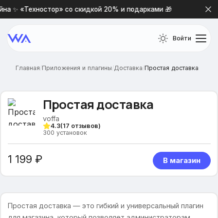
а ✨ «Техностор» со скидкой 20% и подарками 🎁
Новая 
Войти
Главная
/
Приложения и плагины
/
Доставка
/
Простая доставка
Простая доставка
voffa
4.3
(
17
отзывов)
300
установок
1 199 ₽
В магазин
Простая доставка — это гибкий и универсальный плагин
для магазина, который позволяет администраторам