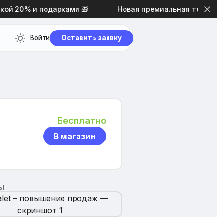
й 20% и подарками 🎁
Новая премиальная тема диза
Войти
Оставить заявку
Бесплатно
В магазин
Ы