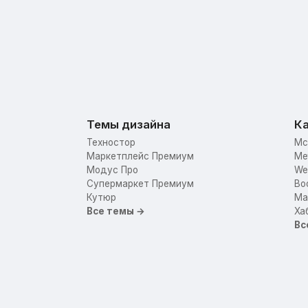
Темы дизайна
Ка
Техностор
Mc
Маркетплейс Премиум
Me
Модус Про
We
Супермаркет Премиум
Bo
Кутюр
Mar
Все темы →
Ха
Вс