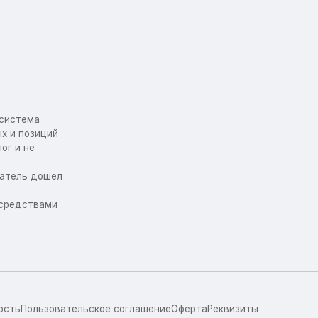
осистема
х и позиций
ог и не
упатель дошёл
 средствами
ость
Пользовательское соглашение
Оферта
Реквизиты