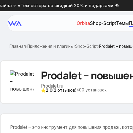
на ✨ «Техностор» со скидкой 20% и подарками 🎁
Н
Orbita
Shop-Script
Темы
П
Главная
/
Приложения и плагины
/
Shop-Script
/
Prodalet – повы
Prodalet – повыш
Prodalet.ru
400
установок
2.0
(
2
отзывов)
Prodalet – это инструмент для повышения продаж, кот