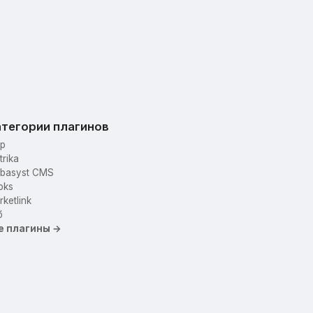
тегории плагинов
p
trika
basyst CMS
oks
ketlink
б
е плагины →