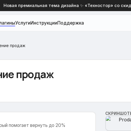
овая премиальная тема дизайна ✨ «Техностор» со скидко
лагины
Услуги
Инструкции
Поддержка
шение продаж
ение продаж
СКРИНШОТ
орый помогает вернуть до 20%