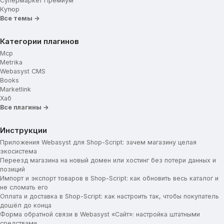
Супермаркет Премиум
Кутюр
Все темы →
Категории плагинов
Mcp
Metrika
Webasyst CMS
Books
Marketlink
Хаб
Все плагины →
Инструкции
Приложения Webasyst для Shop-Script: зачем магазину целая
экосистема
Переезд магазина на новый домен или хостинг без потери данных и
позиций
Импорт и экспорт товаров в Shop-Script: как обновить весь каталог и
не сломать его
Оплата и доставка в Shop-Script: как настроить так, чтобы покупатель
дошёл до конца
Форма обратной связи в Webasyst «Сайт»: настройка штатными
средствами