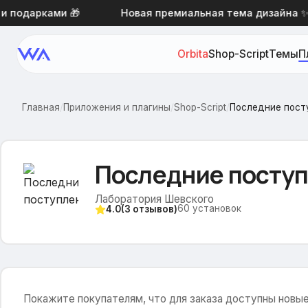
подарками 🎁
Новая премиальная тема дизайна ✨ «Т
Orbita
Shop-Script
Темы
П
Главная
/
Приложения и плагины
/
Shop-Script
/
Последние пост
Последние посту
Лаборатория Шевского
60
установок
4.0
(
3
отзывов)
Покажите покупателям, что для заказа доступны новые