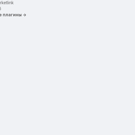
ketlink
б
е плагины →