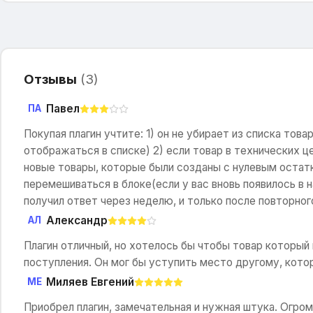
Отзывы
(
3
)
Павел
ПА
Покупая плагин учтите: 1) он не убирает из списка това
отображаться в списке) 2) если товар в технических цел
новые товары, которые были созданы с нулевым остатк
перемешиваться в блоке(если у вас вновь появилось в 
получил ответ через неделю, и только после повторног
Александр
АЛ
Плагин отличный, но хотелось бы чтобы товар который
поступления. Он мог бы уступить место другому, кото
Миляев Евгений
МЕ
Приобрел плагин, замечательная и нужная штука. Огро