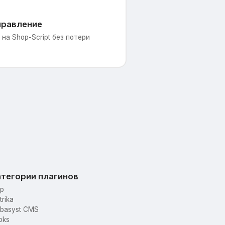
правление
на Shop-Script без потери
тегории плагинов
p
trika
basyst CMS
oks