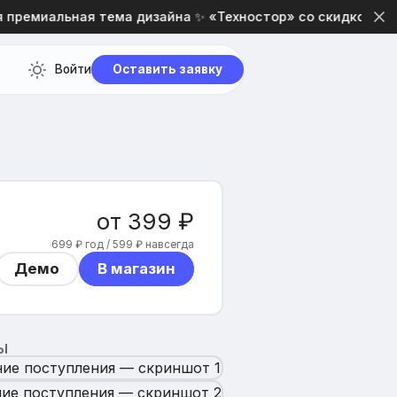
ремиальная тема дизайна ✨ «Техностор» со скидкой 20% и
Войти
Оставить заявку
от 399 ₽
699 ₽ год / 599 ₽ навсегда
Демо
В магазин
Ы