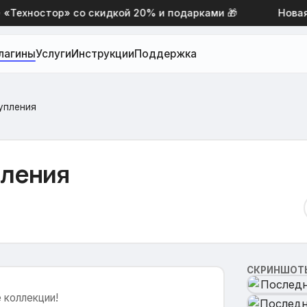
ехностор» со скидкой 20% и подарками 🎁
Новая п
лагины
Услуги
Инструкции
Поддержка
упления
пления
СКРИНШОТ
 коллекции!