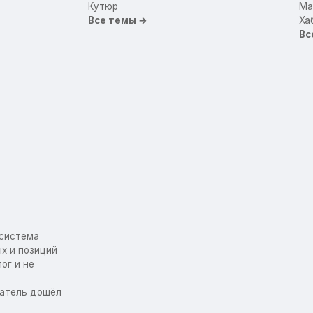
Кутюр
Mar
Все темы →
Ха
Вс
осистема
х и позиций
ог и не
упатель дошёл