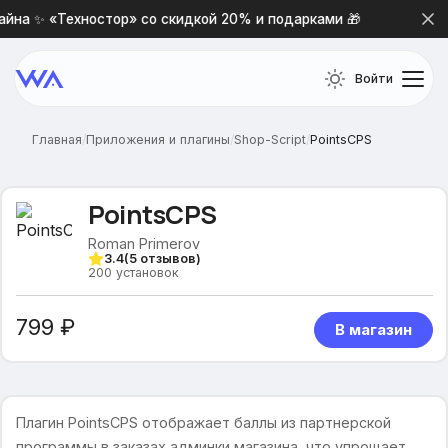
йна ✨ «Техностор» со скидкой 20% и подарками 🎁
Нова
Войти
Главная
/
Приложения и плагины
/
Shop-Script
/
PointsCPS
PointsCPS
Roman Primerov
3.4
(
5
отзывов)
200
установок
799 ₽
В магазин
Плагин PointsCPS отображает баллы из партнерской
программы в заказах админки магазина, что упрощает