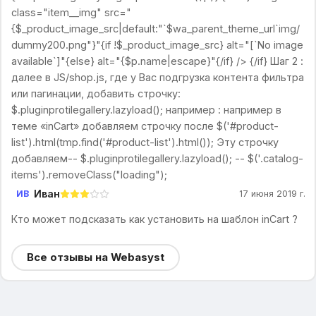
class="item__img" src="
{$_product_image_src|default:"`$wa_parent_theme_url`img/
dummy200.png"}"{if !$_product_image_src} alt="[`No image
available`]"{else} alt="{$p.name|escape}"{/if} /> {/if} Шаг 2 :
далее в JS/shop.js, где у Вас подгрузка контента фильтра
или пагинации, добавить строчку:
$.pluginprotilegallery.lazyload(); например : например в
теме «inCart» добавляем строчку после $('#product-
list').html(tmp.find('#product-list').html()); Эту строчку
добавляем-- $.pluginprotilegallery.lazyload(); -- $('.catalog-
items').removeClass("loading");
Иван
ИВ
17 июня 2019 г.
Кто может подсказать как установить на шаблон inCart ?
Все отзывы на Webasyst