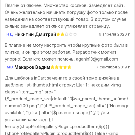
Плагин отключен. Множество косяков. Замедляет сайт.
Очень желательно начинать погрузку фото только после
наведения на соответствующий товар. В другом случае
сильно замедляет отклик и утяжеляет страницу.
Никитин Дмитрий
НД
6 апреля 2020 г.
В плагине не могу настроить чтобы крупные фото были в
плитке, и он при этом работал. Разработчик молчит
упорно! Если кто может помочь, aganin13@gmail.com
Макаров Вадим
МВ
7 сентября 2019 г.
Для шаблона inCart замените в своей теме дизайна в
шаблоне list-thumbs.html строку: Шаг 1 : находим <img
class="item__img" src="
{$_product_image_src|default:"`$wa_parent_theme_url`img/
dummy200.png"}"{if !$_product_image_src} alt="[`No image
available`]"{else} alt="{$p.name|escape}"{/if} /> и
устанавливаем код: {if
!empty(shopProtilegalleryPlugin::productItem($p))}
{shopProtilegalleryPlugin::productItem($p)} {else} <img