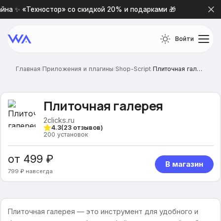
на ✨ «Техностор» со скидкой 20% и подарками 🎁
Новая
Войти
Главная
/
Приложения и плагины
/
Shop-Script
/
Плиточная галерея
Плиточная галерея
2clicks.ru
4.3
(
23
отзывов)
200
установок
от 499 ₽
В магазин
799 ₽ навсегда
Плиточная галерея — это инструмент для удобного и