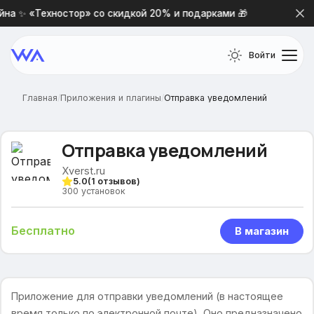
а ✨ «Техностор» со скидкой 20% и подарками 🎁
Новая
Войти
Главная
/
Приложения и плагины
/
Отправка уведомлений
Отправка уведомлений
Xverst.ru
5.0
(
1
отзывов)
300
установок
Бесплатно
В магазин
Приложение для отправки уведомлений (в настоящее
время только по электронной почте). Оно предназначено