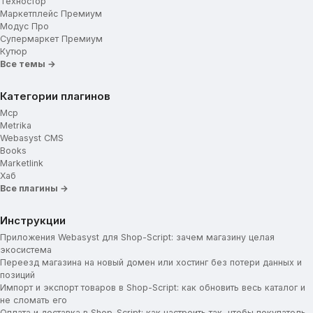
Техностор
Маркетплейс Премиум
Модус Про
Супермаркет Премиум
Кутюр
Все темы →
Категории плагинов
Mcp
Metrika
Webasyst CMS
Books
Marketlink
Хаб
Все плагины →
Инструкции
Приложения Webasyst для Shop-Script: зачем магазину целая
экосистема
Переезд магазина на новый домен или хостинг без потери данных и
позиций
Импорт и экспорт товаров в Shop-Script: как обновить весь каталог и
не сломать его
Оплата и доставка в Shop-Script: как настроить так, чтобы покупатель