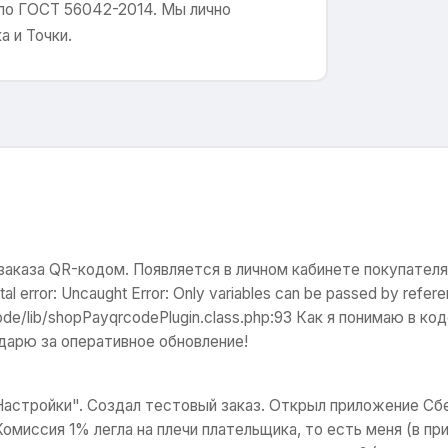
по ГОСТ 56042-2014. Мы лично
 и Точки.
заказа QR-кодом. Появляется в личном кабинете покупателя 
error: Uncaught Error: Only variables can be passed by refere
e/lib/shopPayqrcodePlugin.class.php:93 Как я понимаю в код
годарю за оперативное обновление!
Настройки". Создал тестовый заказ. Открыл приложение Сбе
омиссия 1% легла на плечи плательщика, то есть меня (в п