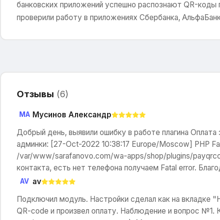
банковских приложений успешно распознают QR-коды 
проверили работу в приложениях Сбербанка, АльфаБанка
Отзывы
(
6
)
Мусинов Александр
МА
Добрый день, выявили ошибку в работе плагина Оплата 
админки: [27-Oct-2022 10:38:17 Europe/Moscow] PHP Fatal 
/var/www/sarafanovo.com/wa-apps/shop/plugins/payqrcod
контакта, есть нет телефона получаем Fatal error. Бла
av
AV
Подключил модуль. Настройки сделал как на вкладке "
QR-code и произвел оплату. Наблюдение и вопрос №1. К