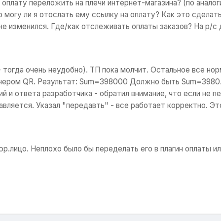
плату переложить на плечи интернет-магазина? (по аналоги
то могу ли я отослать ему ссылку на оплату? Как это сдел
не изменился. Где/как отслеживать оплаты заказов? На р/с 
 тогда очень неудобно). ТП пока молчит. Остальное все нор
анером QR. Результат: Sum=398000 Должно быть Sum=3980.0
й и ответа разработчика - обратил внимание, что если не п
авляется. Указал "передавть" - все работает корректно. Эт
 юр.лицо. Неплохо было бы переделать его в плагин оплаты и