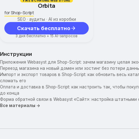
УЖЕ В CHROME WEB STORE
Orbita
for Shop-Script
SEO · аудиты · AI из коробки
Скачать бесплатно
3 дня бесплатно + 15 AI-запросов
Инструкции
Приложения Webasyst для Shop-Script: зачем магазину целая эк
Переезд магазина на новый домен или хостинг без потери данны
Импорт и экспорт товаров в Shop-Script: как обновить весь катал
сломать его
Оплата и доставка в Shop-Script: как настроить так, чтобы пок
до конца
Форма обратной связи в Webasyst «Сайт»: настройка штатными
Все материалы →