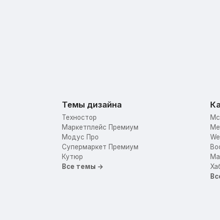
Темы дизайна
Ка
Техностор
Mc
Маркетплейс Премиум
Me
Модус Про
We
Супермаркет Премиум
Bo
Кутюр
Mar
Все темы →
Ха
Вс