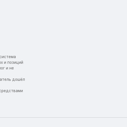
осистема
х и позиций
ог и не
упатель дошёл
 средствами