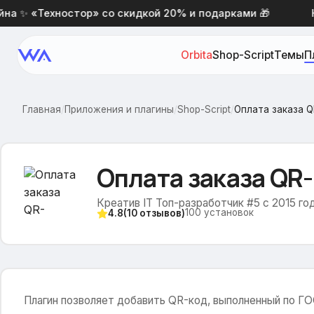
 ✨ «Техностор» со скидкой 20% и подарками 🎁
Нов
Orbita
Shop-Script
Темы
П
Главная
/
Приложения и плагины
/
Shop-Script
/
Оплата заказа 
Оплата заказа QR
Креатив IT Топ-разработчик #5 с 2015 го
100
установок
4.8
(
10
отзывов)
Плагин позволяет добавить QR-код, выполненный по ГОС