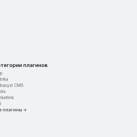
тегории плагинов
p
trika
basyst CMS
oks
ketlink
б
е плагины →