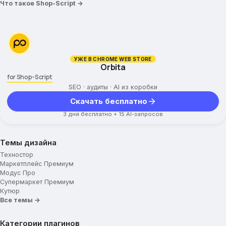
Что такое Shop-Script →
УЖЕ В CHROME WEB STORE
Orbita
for Shop-Script
SEO · аудиты · AI из коробки
Скачать бесплатно
3 дня бесплатно + 15 AI-запросов
Темы дизайна
Техностор
Маркетплейс Премиум
Модус Про
Супермаркет Премиум
Кутюр
Все темы →
Категории плагинов