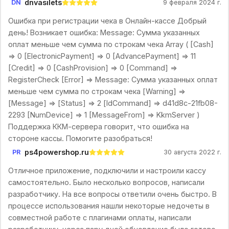
dnvasilets
DN
9 февраля 2024 г.
Ошибка при регистрации чека в Онлайн-кассе Добрый
день! Возникает ошибка: Message: Сумма указанных
оплат меньше чем сумма по строкам чека Array ( [Cash]
=> 0 [ElectronicPayment] => 0 [AdvancePayment] => 11
[Credit] => 0 [CashProvision] => 0 [Command] =>
RegisterCheck [Error] => Message: Сумма указанных оплат
меньше чем сумма по строкам чека [Warning] =>
[Message] => [Status] => 2 [IdCommand] => d41d8c-21fb08-
2293 [NumDevice] => 1 [MessageFrom] => KkmServer )
Поддержка ККМ-сервера говорит, что ошибка на
стороне кассы. Помогите разобраться!
ps4powershop.ru
PR
30 августа 2022 г.
Отличное приложение, подключили и настроили кассу
самостоятельно. Было несколько вопросов, написали
разработчику. На все вопросы ответили очень быстро. В
процессе использования нашли некоторые недочеты в
совместной работе с плагинами оплаты, написали