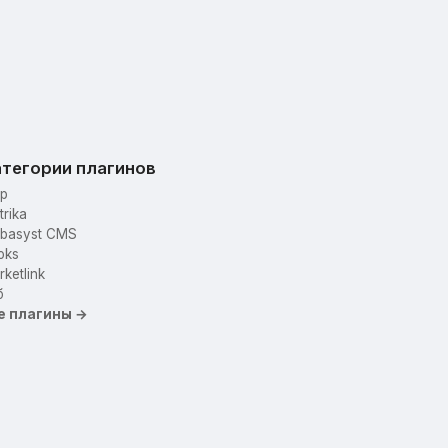
тегории плагинов
p
trika
basyst CMS
oks
ketlink
б
е плагины →