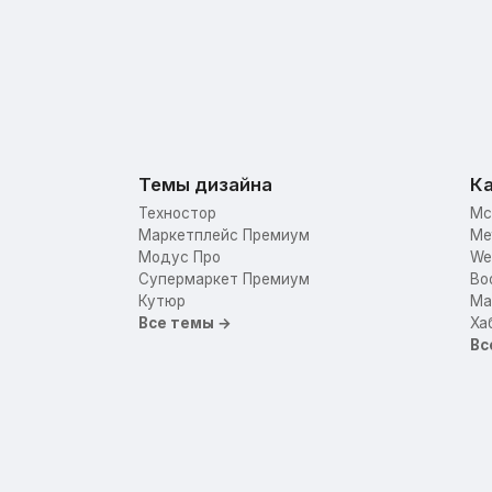
Темы дизайна
Ка
Техностор
Mc
Маркетплейс Премиум
Me
Модус Про
We
Супермаркет Премиум
Bo
Кутюр
Mar
Все темы →
Ха
Вс