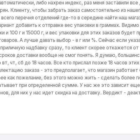
автоматически, либо нахрен индекс, раз меня заставили все д
рян. Клиенту, чтобы забрать заказ самостоятельно из наше
 всего перечня отделений где-то в середине найти наш мага
вариант добавить к отправке вес упаковки в граммах. Видимо
и и 100 г и 15000 г, и вес упаковки для этих заказов будет 
оваров. А лучше давать выбор - в г или %. Сейчас если ука
 приличную надбавку сразу, то клиент скорее откажется от 
сроков доставки вообще не смог понять. Я думаю, большинс
вт, чт, сб до 18 часов. Все кто прислал позже 18 часов этих
лектацию заказа - это предполагает, что магазин работает
орее как пожелание, без этого можно жить - сделать более 
атывает при определенной сумме. У нас же это зависит еще 
нов, для них у нас идет скидка на доставку. Вердикт - деак