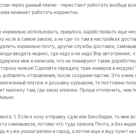
оссии через данный плагин - перестают работать вообще все
нова начинает работать корректно.
о нормально использовать, пришлось задействовать еще нес
 на лк в самом заказе, а не где-то там в настройках дост
делить нормально почту, другие службы доставки, самовыво
езде вводить индекс, где надо и не надо Bnp автотрекинг,
держке мне и написали, что не планируют такие доработки,
торону нельзя! Сделайте передачу трек номеров в модуль! У
 добавлять отправления, после создания партии. Это очень
аложенный платеж и досьавку курьером, тк постоянно полу
ит наложку там, где заказ оплачен. Проще отключить, чем 
ально.
иента: 1. Если я хочу отправку сдэк или боксберри, то мне в
та самовывоза, потому что туда залезла Почта, а без индек
дь я уже указал регион и город, а потом еще и ищу пункт на