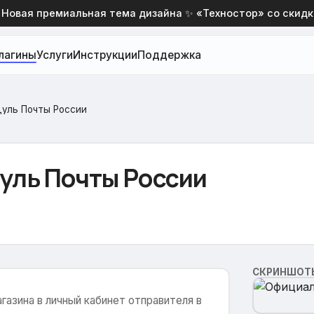
вая премиальная тема дизайна ✨ «Техностор» со скидкой 
лагины
Услуги
Инструкции
Поддержка
уль Почты России
уль Почты России
СКРИНШОТ
газина в личный кабинет отправителя в