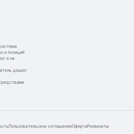
осистема
х и позиций
ог и не
упатель дошёл
 средствами
ость
Пользовательское соглашение
Оферта
Реквизиты