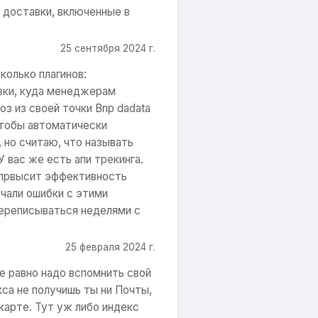
 доставки, включенные в
25 сентября 2024 г.
колько плагинов:
авки, куда менеджерам
з из своей точки Bnp dadata
 чтобы автоматически
 но считаю, что называть
 вас же есть апи трекинга.
 првысит эффективность
чали ошибки с этими
переписываться неделями с
25 февраля 2024 г.
се равно надо вспомнить свой
са не получишь ты ни Почты,
 карте. Тут уж либо индекс