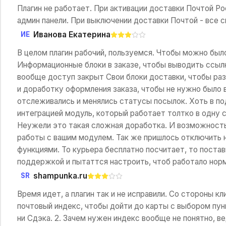
Плагин не работает. При активации доставки Почтой Р
админ панели. При выключении доставки Почтой - все с
Иванова Екатерина
ИЕ
В целом плагин рабочий, пользуемся. Чтобы можно был
Информационные блоки в заказе, чтобы выводить ссылку
вообще доступ закрыт Свои блоки доставки, чтобы раз
и доработку оформления заказа, чтобы не нужно было в
отслеживались и менялись статусы посылок. Хоть в под
интеграцией модуль, который работает толтко в одну с
Неужели это такая сложная доработка. И возможность
работы с вашим модулем. Так же пришлось отключить н
функциями. То курьера бесплатно посчитает, то постав
поддержкой и пытаттся настроить, чтоб работало норм
shampunka.ru
SR
Время идет, а плагин так и не исправили. Со стороны кл
почтовый индекс, чтобы дойти до карты с выбором пунк
ни Сдэка. 2. Зачем нужен индекс вообще не понятно, ве