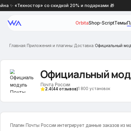
 ✨ «Техностор» со скидкой 20% и подарками 🎁
Но
Orbita
Shop-Script
Темы
П
Главная
/
Приложения и плагины
/
Доставка
/
Официальный мод
Официальный мод
Почта России
1 800
установок
2.4
(
44
отзывов)
Плагин Почты России интегрирует данные заказов из ма