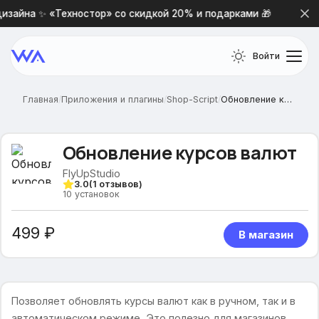
зайна ✨ «Техностор» со скидкой 20% и подарками 🎁
Но
Войти
Главная
/
Приложения и плагины
/
Shop-Script
/
Обновление курсов валют
Обновление курсов валют
FlyUpStudio
3.0
(
1
отзывов)
10
установок
499 ₽
В магазин
Позволяет обновлять курсы валют как в ручном, так и в
автоматическом режиме. Это полезно для магазинов,