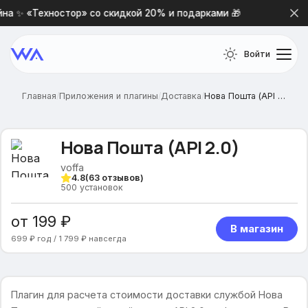
а ✨ «Техностор» со скидкой 20% и подарками 🎁
Новая 
Войти
Главная
/
Приложения и плагины
/
Доставка
/
Нова Пошта (API 2.0)
Нова Пошта (API 2.0)
voffa
4.8
(
63
отзывов)
500
установок
от 199 ₽
В магазин
699 ₽ год / 1 799 ₽ навсегда
Плагин для расчета стоимости доставки службой Нова