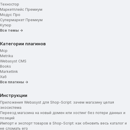
Техностор
Маркетплейс Премиум
Модус Про
Супермаркет Премиум
Кутюр
Все темы →
Категории плагинов
Mcp
Metrika
Webasyst CMS
Books
Marketlink
Хаб
Все плагины →
Инструкции
Приложения Webasyst для Shop-Script: зачем магазину целая
экосистема
Переезд магазина на новый домен или хостинг без потери данных и
позиций
Импорт и экспорт товаров в Shop-Script: как обновить весь каталог и
не сломать его