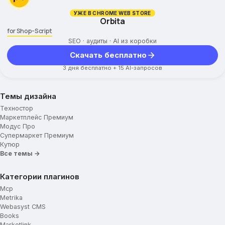
УЖЕ В CHROME WEB STORE
Orbita
for Shop-Script
SEO · аудиты · AI из коробки
Скачать бесплатно
3 дня бесплатно + 15 AI-запросов
Темы дизайна
Техностор
Маркетплейс Премиум
Модус Про
Супермаркет Премиум
Кутюр
Все темы →
Категории плагинов
Mcp
Metrika
Webasyst CMS
Books
Marketlink