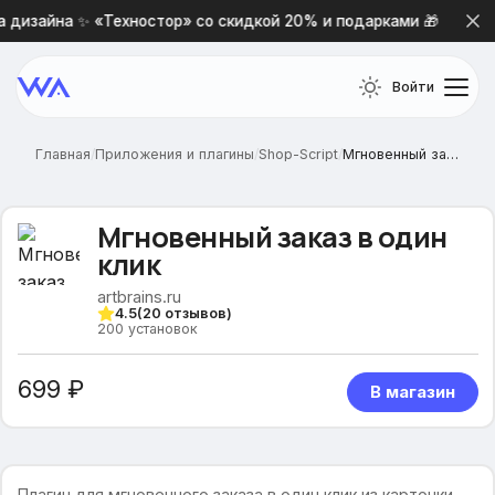
дизайна ✨ «Техностор» со скидкой 20% и подарками 🎁
Войти
Главная
/
Приложения и плагины
/
Shop-Script
/
Мгновенный заказ в один клик
Мгновенный заказ в один
клик
artbrains.ru
4.5
(
20
отзывов)
200
установок
699 ₽
В магазин
Плагин для мгновенного заказа в один клик из карточки