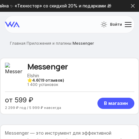
на ✨ «Техностор» со скидкой 20% и подарками 🎁
Новая
Войти
Главная
/
Приложения и плагины
/
Messenger
Messenger
Elshin
4.6
(
19
отзывов)
1 400
установок
от 599 ₽
В магазин
2 299 ₽ год / 5 999 ₽ навсегда
Messenger — это инструмент для эффективной