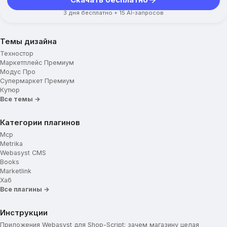
Скачать бесплатно
3 дня бесплатно + 15 AI-запросов
Темы дизайна
Техностор
Маркетплейс Премиум
Модус Про
Супермаркет Премиум
Кутюр
Все темы →
Категории плагинов
Mcp
Metrika
Webasyst CMS
Books
Marketlink
Хаб
Все плагины →
Инструкции
Приложения Webasyst для Shop-Script: зачем магазину целая