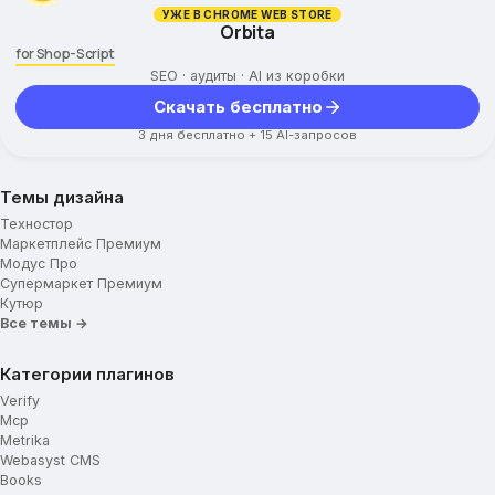
УЖЕ В CHROME WEB STORE
Orbita
for Shop-Script
SEO · аудиты · AI из коробки
Скачать бесплатно
3 дня бесплатно + 15 AI-запросов
Темы дизайна
Техностор
Маркетплейс Премиум
Модус Про
Супермаркет Премиум
Кутюр
Все темы →
Категории плагинов
Verify
Mcp
Metrika
Webasyst CMS
Books