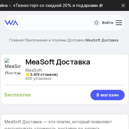
на ✨ «Техностор» со скидкой 20% и подарками 🎁
Новая
Войти
Главная
/
Приложения и плагины
/
Доставка
/
MeaSoft Доставка
MeaSoft Доставка
MeaSoft
3.4
(
9
отзывов)
400
установок
Бесплатно
В магазин
MeaSoft Доставка — это плагин, который позволяет
рассчитывать стоимость доставки до адреса