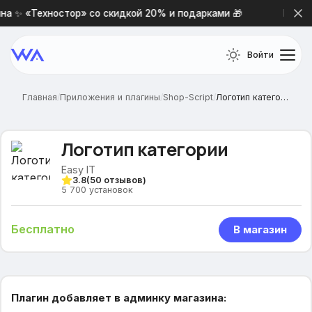
а ✨ «Техностор» со скидкой 20% и подарками 🎁
Новая 
Войти
Главная
/
Приложения и плагины
/
Shop-Script
/
Логотип категории
Логотип категории
Easy IT
3.8
(
50
отзывов)
5 700
установок
Бесплатно
В магазин
Плагин добавляет в админку магазина: