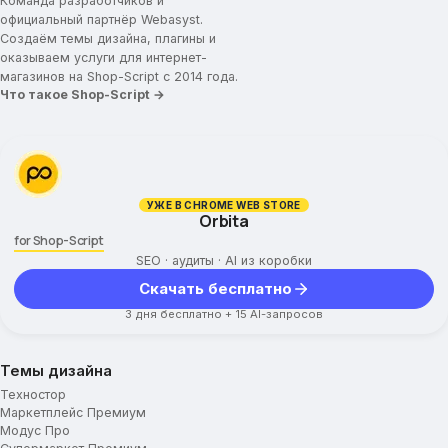
Команда разработчиков и
официальный партнёр Webasyst.
Создаём темы дизайна, плагины и
оказываем услуги для интернет-
магазинов на Shop-Script с 2014 года.
Что такое Shop-Script →
УЖЕ В CHROME WEB STORE
Orbita
for Shop-Script
SEO · аудиты · AI из коробки
Скачать бесплатно
3 дня бесплатно + 15 AI-запросов
Темы дизайна
Техностор
Маркетплейс Премиум
Модус Про