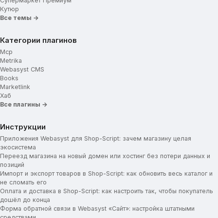
Супермаркет Премиум
Кутюр
Все темы →
Категории плагинов
Mcp
Metrika
Webasyst CMS
Books
Marketlink
Хаб
Все плагины →
Инструкции
Приложения Webasyst для Shop-Script: зачем магазину целая
экосистема
Переезд магазина на новый домен или хостинг без потери данных и
позиций
Импорт и экспорт товаров в Shop-Script: как обновить весь каталог и
не сломать его
Оплата и доставка в Shop-Script: как настроить так, чтобы покупатель
дошёл до конца
Форма обратной связи в Webasyst «Сайт»: настройка штатными
средствами