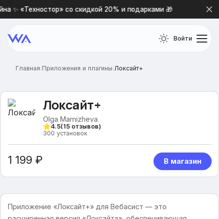
а ✨ «Техностор» со скидкой 20% и подарками 🎁
Новая 
Войти
Главная
/
Приложения и плагины
/
Локсайт+
Локсайт+
Olga Mamizheva
4.5
(
15
отзывов)
300
установок
1 199 ₽
В магазин
Приложение «Локсайт+» для Вебасист — это
расширенная версия «Локсайта», обеспечивающая