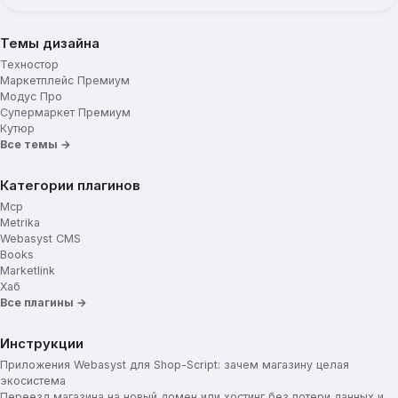
Темы дизайна
Техностор
Маркетплейс Премиум
Модус Про
Супермаркет Премиум
Кутюр
Все темы →
Категории плагинов
Mcp
Metrika
Webasyst CMS
Books
Marketlink
Хаб
Все плагины →
Инструкции
Приложения Webasyst для Shop-Script: зачем магазину целая
экосистема
Переезд магазина на новый домен или хостинг без потери данных и