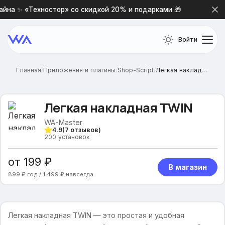
на ✨ «Техностор» со скидкой 20% и подарками 🎁
Нова
Войти
Главная
/
Приложения и плагины
/
Shop-Script
/
Легкая накладная TWIN
Легкая накладная TWIN
WA-Master
4.9
(
7
отзывов)
200
установок
от 199 ₽
В магазин
899 ₽ год / 1 499 ₽ навсегда
Легкая накладная TWIN — это простая и удобная