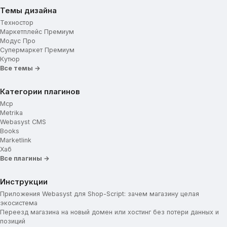
Темы дизайна
Техностор
Маркетплейс Премиум
Модус Про
Супермаркет Премиум
Кутюр
Все темы →
Категории плагинов
Mcp
Metrika
Webasyst CMS
Books
Marketlink
Хаб
Все плагины →
Инструкции
Приложения Webasyst для Shop-Script: зачем магазину целая
экосистема
Переезд магазина на новый домен или хостинг без потери данных и
позиций