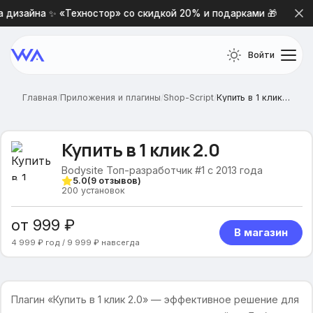
изайна ✨ «Техностор» со скидкой 20% и подарками 🎁
Войти
Главная
/
Приложения и плагины
/
Shop-Script
/
Купить в 1 клик 2.0
Купить в 1 клик 2.0
Bodysite Топ-разработчик #1 с 2013 года
5.0
(
9
отзывов)
200
установок
от 999 ₽
В магазин
4 999 ₽ год / 9 999 ₽ навсегда
Плагин «Купить в 1 клик 2.0» — эффективное решение для