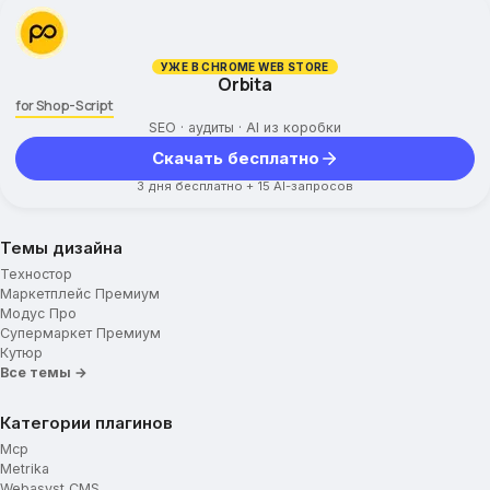
УЖЕ В CHROME WEB STORE
Orbita
for Shop-Script
SEO · аудиты · AI из коробки
Скачать бесплатно
3 дня бесплатно + 15 AI-запросов
Темы дизайна
Техностор
Маркетплейс Премиум
Модус Про
Супермаркет Премиум
Кутюр
Все темы →
Категории плагинов
Mcp
Metrika
Webasyst CMS