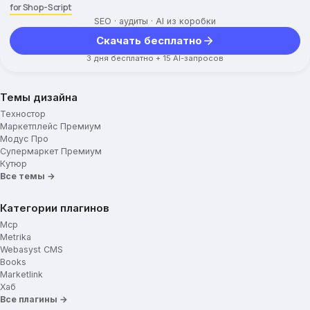
for Shop-Script
SEO · аудиты · AI из коробки
Скачать бесплатно
3 дня бесплатно + 15 AI-запросов
Темы дизайна
Техностор
Маркетплейс Премиум
Модус Про
Супермаркет Премиум
Кутюр
Все темы →
Категории плагинов
Mcp
Metrika
Webasyst CMS
Books
Marketlink
Хаб
Все плагины →