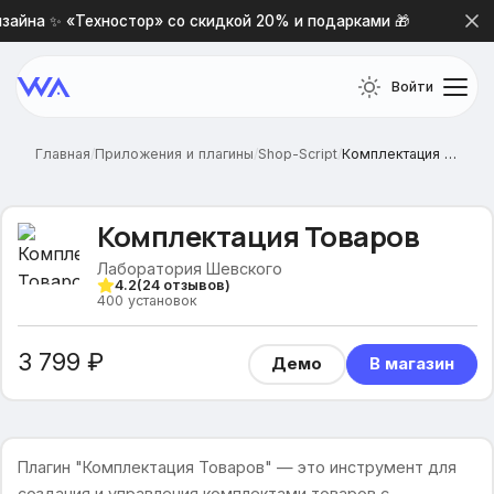
айна ✨ «Техностор» со скидкой 20% и подарками 🎁
Нов
Войти
Главная
/
Приложения и плагины
/
Shop-Script
/
Комплектация Товаров
Комплектация Товаров
Лаборатория Шевского
4.2
(
24
отзывов)
400
установок
3 799 ₽
Демо
В магазин
Плагин "Комплектация Товаров" — это инструмент для
создания и управления комплектами товаров с