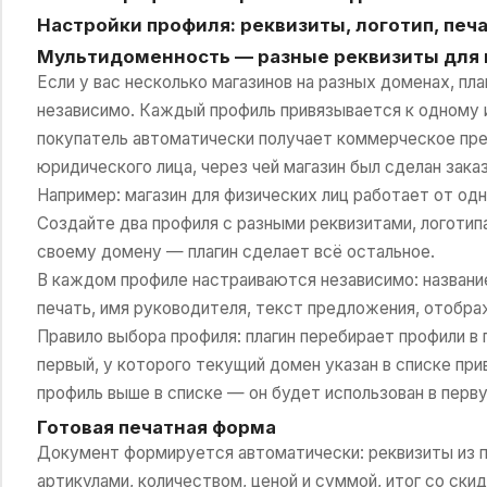
Настройки профиля: реквизиты, логотип, печ
Мультидоменность — разные реквизиты для 
Если у вас несколько магазинов на разных доменах, пл
независимо. Каждый профиль привязывается к одному 
покупатель автоматически получает коммерческое пре
юридического лица, через чей магазин был сделан заказ
Например: магазин для физических лиц работает от од
Создайте два профиля с разными реквизитами, логотип
своему домену — плагин сделает всё остальное.
В каждом профиле настраиваются независимо: название
печать, имя руководителя, текст предложения, отобра
Правило выбора профиля: плагин перебирает профили в
первый, у которого текущий домен указан в списке пр
профиль выше в списке — он будет использован в перв
Готовая печатная форма
Документ формируется автоматически: реквизиты из п
артикулами, количеством, ценой и суммой, итог со ски