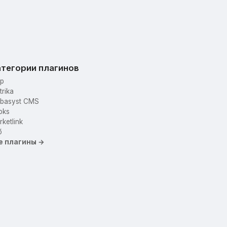
тегории плагинов
p
trika
basyst CMS
oks
ketlink
б
е плагины →