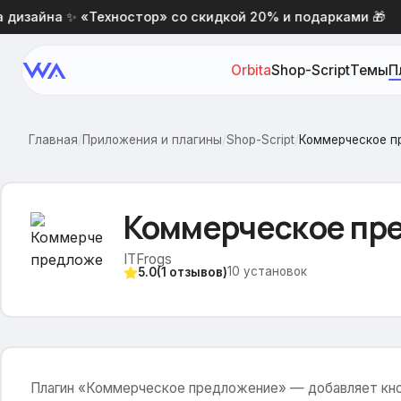
зайна ✨ «Техностор» со скидкой 20% и подарками 🎁
Orbita
Shop-Script
Темы
П
Главная
/
Приложения и плагины
/
Shop-Script
/
Коммерческое п
Коммерческое пр
ITFrogs
10
установок
5.0
(
1
отзывов)
Плагин «Коммерческое предложение» — добавляет кноп