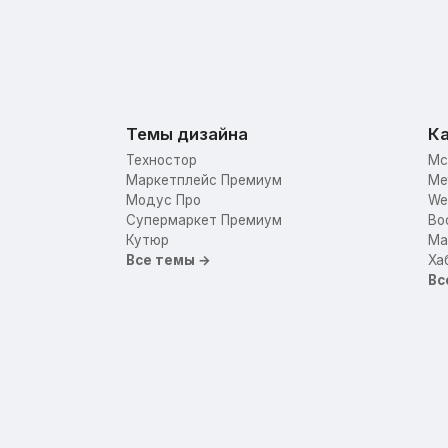
Темы дизайна
Ка
Техностор
Mc
Маркетплейс Премиум
Me
Модус Про
We
Супермаркет Премиум
Bo
Кутюр
Mar
Все темы →
Ха
Вс