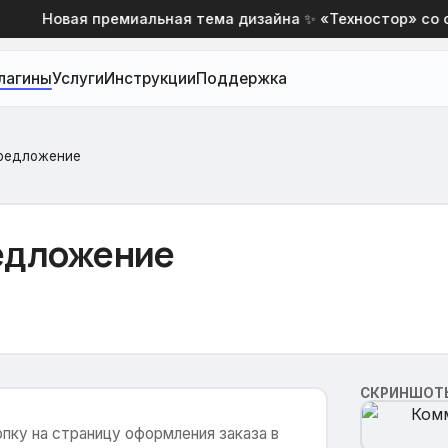
Новая премиальная тема дизайна ✨ «Техностор» со скид
лагины
Услуги
Инструкции
Поддержка
редложение
едложение
СКРИНШОТ
ку на страницу оформления заказа в