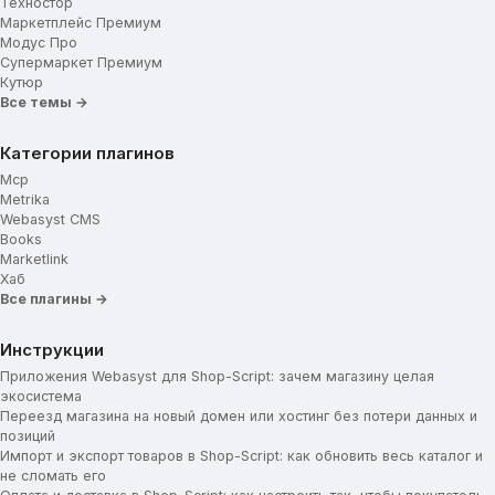
Техностор
Маркетплейс Премиум
Модус Про
Супермаркет Премиум
Кутюр
Все темы →
Категории плагинов
Mcp
Metrika
Webasyst CMS
Books
Marketlink
Хаб
Все плагины →
Инструкции
Приложения Webasyst для Shop-Script: зачем магазину целая
экосистема
Переезд магазина на новый домен или хостинг без потери данных и
позиций
Импорт и экспорт товаров в Shop-Script: как обновить весь каталог и
не сломать его