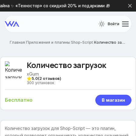
йна ✨ «Техностор» со скидкой 20% и подарками 🎁
Нова
Войти
Главная
/
Приложения и плагины
/
Shop-Script
/
Количество загрузок
Количество загрузок
xGum
5.0
(
2
отзывов)
300
установок
Бесплатно
В магазин
Количество загрузок для Shop-Script — это плагин,
который позволяет ограничивать количество скачиваний