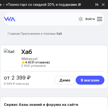
✨ «Техностор» со скидкой 20% и подарками 🎁
Новая п
Войти
Главная
/
Приложения и плагины
/
Хаб
Хаб
Webasyst
4.6
(
31
отзывов)
2 600
установок
от 2 399 ₽
Демо
В магазин
8 999 ₽ навсегда
Сервис базы знаний и форума на сайте