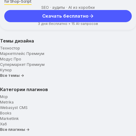
for Shop-Script
SEO · аудиты · AI из коробки
Скачать бесплатно
3 дня бесплатно + 15 AI-запросов
Темы дизайна
Техностор
Маркетплейс Премиум
Модус Про
Супермаркет Премиум
Кутюр
Все темы →
Категории плагинов
Mcp
Metrika
Webasyst CMS
Books
Marketlink
Хаб
Все плагины →