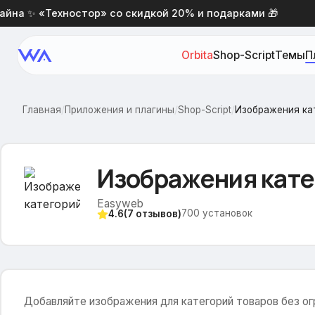
а ✨ «Техностор» со скидкой 20% и подарками 🎁
Н
Orbita
Shop-Script
Темы
П
Главная
/
Приложения и плагины
/
Shop-Script
/
Изображения ка
Изображения кате
Easyweb
700
установок
4.6
(
7
отзывов)
Добавляйте изображения для категорий товаров без ог