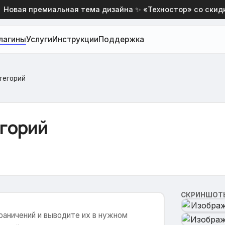
овая премиальная тема дизайна ✨ «Техностор» со скидкой
лагины
Услуги
Инструкции
Поддержка
тегорий
горий
СКРИНШОТ
раничений и выводите их в нужном