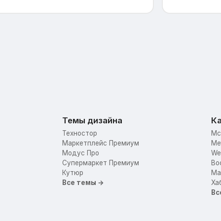
Темы дизайна
Ка
Техностор
Mc
Маркетплейс Премиум
Me
Модус Про
We
Супермаркет Премиум
Bo
Кутюр
Mar
Все темы →
Ха
Вс