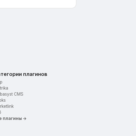
тегории плагинов
p
trika
basyst CMS
oks
ketlink
б
е плагины →