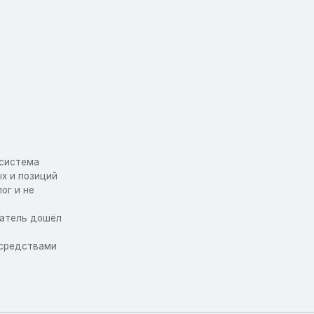
осистема
х и позиций
ог и не
упатель дошёл
 средствами